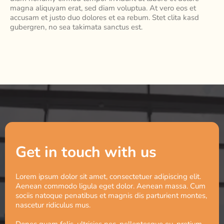
magna aliquyam erat, sed diam voluptua. At vero eos et
accusam et justo duo dolores et ea rebum. Stet clita kasd
gubergren, no sea takimata sanctus est.
Get in touch with us
Lorem ipsum dolor sit amet, consectetuer adipiscing elit.
Aenean commodo ligula eget dolor. Aenean massa. Cum
sociis natoque penatibus et magnis dis parturient montes,
nascetur ridiculus mus.
Donec quam felis, ultricies nec, pellentesque eu, pretium