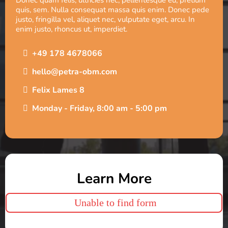
quis, sem. Nulla consequat massa quis enim. Donec pede
justo, fringilla vel, aliquet nec, vulputate eget, arcu. In
enim justo, rhoncus ut, imperdiet.
+49 178 4678066
hello@petra-obm.com
Felix Lames 8
Monday - Friday, 8:00 am - 5:00 pm
Learn More
Unable to find form